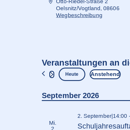
Adresse
Otto-Riedel-Straße 2
Oelsnitz/Vogtland
,
08606
Wegbeschreibung
Veranstaltungen an d
Anstehend
Heute
Datum
wählen.
September 2026
2. September|14:00
Mi.
Schuljahresauft
2