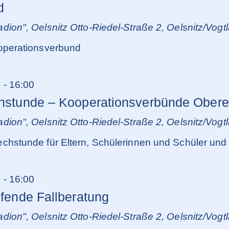
d
dion", Oelsnitz
Otto-Riedel-Straße 2, Oelsnitz/Vogt
operationsverbund
0
-
16:00
chstunde – Kooperationsverbünde Obere
dion", Oelsnitz
Otto-Riedel-Straße 2, Oelsnitz/Vogt
chstunde für Eltern, Schülerinnen und Schüler und 
0
-
16:00
ifende Fallberatung
dion", Oelsnitz
Otto-Riedel-Straße 2, Oelsnitz/Vogt