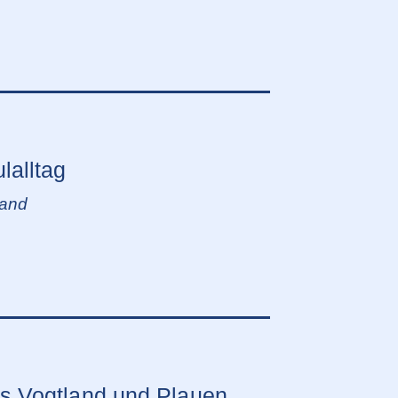
lalltag
land
s Vogtland und Plauen