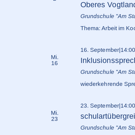
Oberes Vogtlan
Grundschule "Am Sta
Thema: Arbeit im Ko
16. September|14:0
Mi.
Inklusionsspre
16
Grundschule "Am Sta
wiederkehrende Spre
23. September|14:0
Mi.
schulartübergre
23
Grundschule "Am Sta