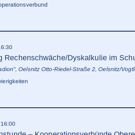
operationsverbund
16:30
g Rechenschwäche/Dyskalkulie im Schu
dion", Oelsnitz
Otto-Riedel-Straße 2, Oelsnitz/Vogt
erigkeiten
-
16:00
chstunde – Kooperationsverbünde Obere