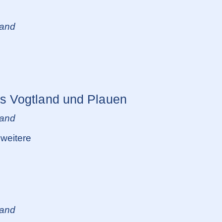
land
s Vogtland und Plauen
land
weitere
land