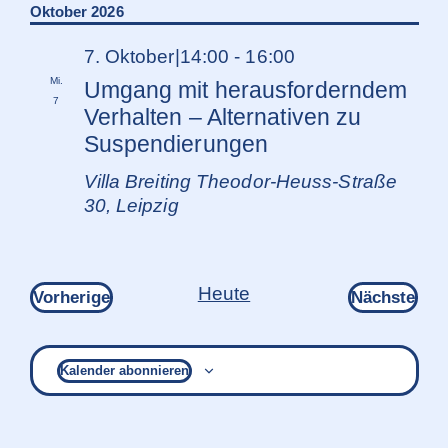
Oktober 2026
7. Oktober|14:00
-
16:00
Mi.
Umgang mit herausforderndem
7
Verhalten – Alternativen zu
Suspendierungen
Villa Breiting
Theodor-Heuss-Straße
30, Leipzig
Heute
Veranstaltungen
Ver
Vorherige
Nächste
Kalender abonnieren