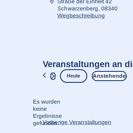
Adresse
Straße der Einheit 42
Schwarzenberg
,
08340
Wegbeschreibung
Veranstaltungen an d
Anstehende
Heute
Datum
wählen.
Es wurden
keine
Hinweis
Ergebnisse
Vorherige
Veranstaltungen
gefunden.