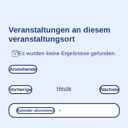
Veranstaltungen an diesem
veranstaltungsort
Es wurden keine Ergebnisse gefunden.
Hinweis
Anstehende
Datum
wählen.
Heute
Veranstaltungen
Ver
Vorherige
Nächste
Kalender abonnieren