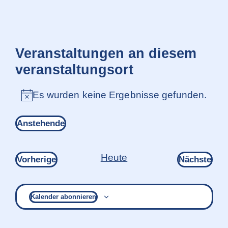
Veranstaltungen an diesem
veranstaltungsort
Es wurden keine Ergebnisse gefunden.
Hinweis
Anstehende
Datum
wählen.
Heute
Veranstaltungen
Ver
Vorherige
Nächste
Kalender abonnieren