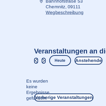
Adresse
Bahnhofstraße 53
Chemnitz
,
09111
Wegbeschreibung
Veranstaltungen an d
Anstehende
Heute
Datum
wählen.
Es wurden
keine
Hinweis
Ergebnisse
Vorherige
Veranstaltungen
gefunden.