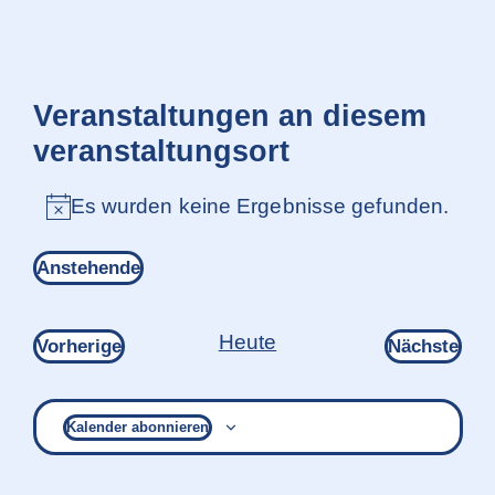
Veranstaltungen an diesem
veranstaltungsort
Es wurden keine Ergebnisse gefunden.
Hinweis
Anstehende
Datum
wählen.
Heute
Veranstaltungen
Ver
Vorherige
Nächste
Kalender abonnieren