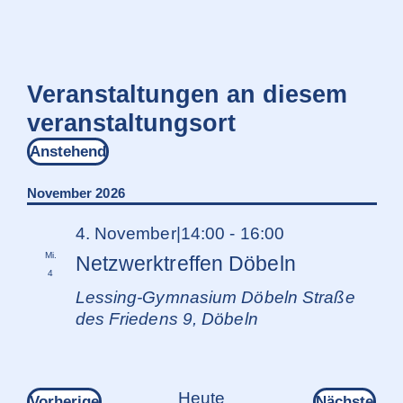
Veranstaltungen an diesem
veranstaltungsort
Anstehend
Datum
wählen.
November 2026
4. November|14:00
-
16:00
Mi.
Netzwerktreffen Döbeln
4
Lessing-Gymnasium Döbeln
Straße
des Friedens 9, Döbeln
Heute
Veranstaltungen
Ver
Vorherige
Nächste