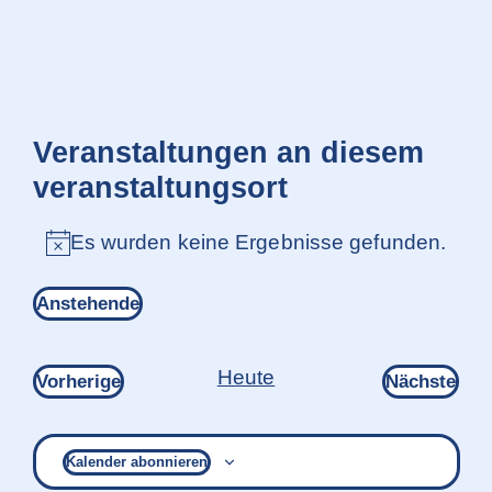
Veranstaltungen an diesem
veranstaltungsort
Es wurden keine Ergebnisse gefunden.
Hinweis
Anstehende
Datum
wählen.
Heute
Veranstaltungen
Ver
Vorherige
Nächste
Kalender abonnieren