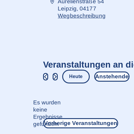
Adresse
Aurelienstraße 54
Leipzig
,
04177
Wegbeschreibung
Veranstaltungen an d
Anstehende
Heute
Datum
wählen.
Es wurden
keine
Hinweis
Ergebnisse
Vorherige
Veranstaltungen
gefunden.