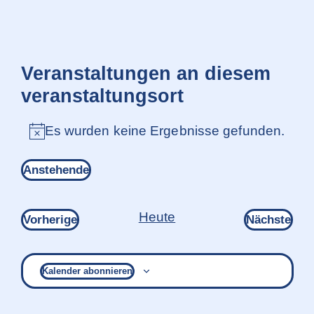
Veranstaltungen an diesem
veranstaltungsort
Es wurden keine Ergebnisse gefunden.
Hinweis
Anstehende
Datum
wählen.
Heute
Veranstaltungen
Ver
Vorherige
Nächste
Kalender abonnieren