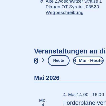
Adresse
Alte Zwoschwitzer Straße 1
Plauen OT Syratal
,
08523
Wegbeschreibung
Veranstaltungen an d
4. Mai
 - 
Heute
Heute
Datum
wählen.
Mai 2026
4. Mai|14:00
-
16:00
Mo.
Förderpläne ve
4