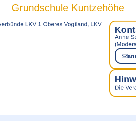
Grundschule Kuntzehöhe
verbünde LKV 1 Oberes Vogtland, LKV
Kont
Anne S
(Modera
an
Hinw
Die Vera