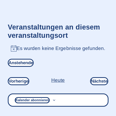
Veranstaltungen an diesem
veranstaltungsort
Es wurden keine Ergebnisse gefunden.
Hinweis
Anstehende
Datum
wählen.
Heute
Veranstaltungen
Ver
Vorherige
Nächste
Kalender abonnieren