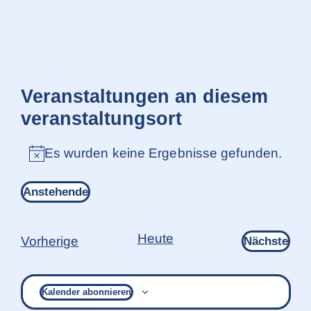
Veranstaltungen an diesem
veranstaltungsort
Es wurden keine Ergebnisse gefunden.
Hinweis
Anstehende
Datum
wählen.
Heute
Veranstaltungen
Ver
Vorherige
Nächste
Kalender abonnieren