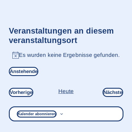
Veranstaltungen an diesem
veranstaltungsort
Es wurden keine Ergebnisse gefunden.
Hinweis
Anstehende
Datum
wählen.
Heute
Veranstaltungen
Ver
Vorherige
Nächste
Kalender abonnieren