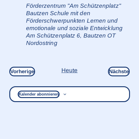
Förderzentrum "Am Schützenplatz"
Bautzen Schule mit den
Förderschwerpunkten Lernen und
emotionale und soziale Entwicklung
Am Schützenplatz 6, Bautzen OT
Nordostring
Heute
Veranstaltungen
Ver
Vorherige
Nächste
Kalender abonnieren