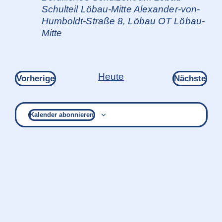
Schulteil Löbau-Mitte
Alexander-von-
Humboldt-Straße 8, Löbau OT Löbau-
Mitte
Heute
Veranstaltungen
Ver
Vorherige
Nächste
Kalender abonnieren