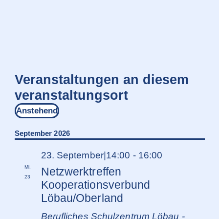
Veranstaltungen an diesem
veranstaltungsort
Anstehend
Datum
wählen.
September 2026
23. September|14:00
-
16:00
Mi.
Netzwerktreffen
23
Kooperationsverbund
Löbau/Oberland
Berufliches Schulzentrum Löbau -