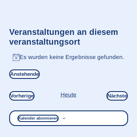
Veranstaltungen an diesem
veranstaltungsort
Es wurden keine Ergebnisse gefunden.
Hinweis
Anstehende
Datum
wählen.
Heute
Veranstaltungen
Ver
Vorherige
Nächste
Kalender abonnieren