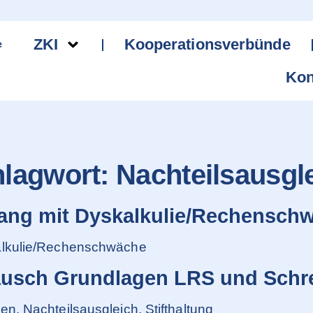
ZKI
Kooperationsverbünde
Kon
lagwort:
Nachteilsausgl
ng mit Dyskalkulie/Rechensch
alkulie/Rechenschwäche
usch Grundlagen LRS und Schre
, Nachteilsausgleich, Stifthaltung