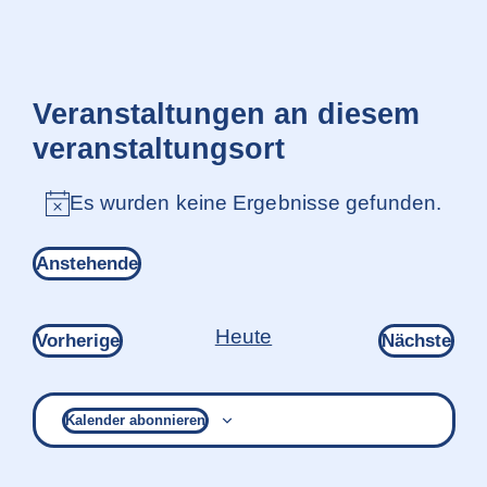
Veranstaltungen an diesem
veranstaltungsort
Es wurden keine Ergebnisse gefunden.
Hinweis
Anstehende
Datum
wählen.
Heute
Veranstaltungen
Ver
Vorherige
Nächste
Kalender abonnieren