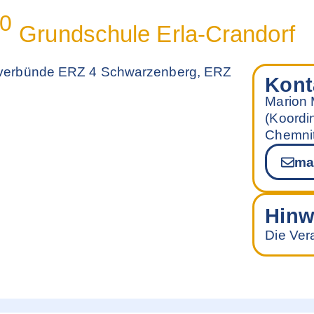
00
Grundschule Erla-Crandorf
sverbünde ERZ 4 Schwarzenberg, ERZ
Kont
Marion
(Koordi
Chemnit
ma
Hinw
Die Vera