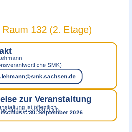
, Raum 132 (2. Etage)
akt
 Lehmann
ionsverantwortliche SMK)
a.lehmann@smk.sachsen.de
eise zur Veranstaltung
nstaltung ist öffentlich.
eldung ist erforderlich.
eschluss: 30. September 2026