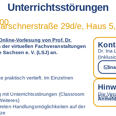
Unterrichtsstörungen
:00
 Marschnerstraße 29d/e, Haus 5
Online-Vorlesung von Prof. Dr.
Kont
der virtuellen Fachveranstaltungen
Dr. Ina
 Sachsen e. V. (LSJ) an.
(Inklus
in
 praktisch vertieft. Im Einzelnen
Hinw
 mit Unterrichtsstörungen (Classroom
Die Vera
Eine Anm
Anmeld
Weiteres)
kreten Handlungsmöglichkeiten auf der
tze