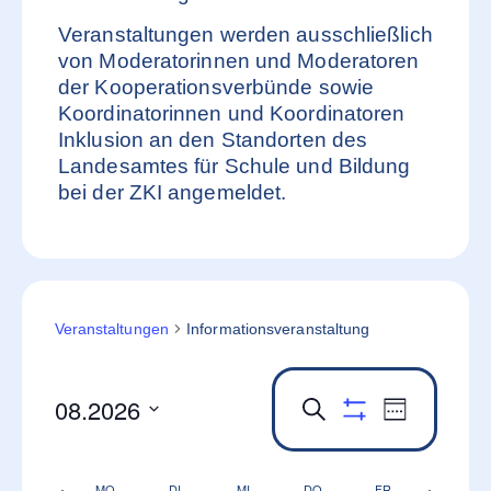
Veranstaltungen werden ausschließlich
von Moderatorinnen und Moderatoren
der Kooperationsverbünde sowie
Koordinatorinnen und Koordinatoren
Inklusion an den Standorten des
Landesamtes für Schule und Bildung
bei der ZKI angemeldet.
Veranstaltungen
Informationsveranstaltung
08.2026
Veranstaltung
Veransta
Suche
Woche
Filter anzeigen
Ansichte
Datum
Such-
auswählen.
Navigati
und
Vorherige
Nächst
MO.
DI.
MI.
DO.
FR.