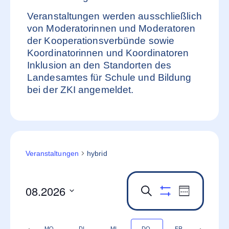
Veranstaltungen werden ausschließlich
von Moderatorinnen und Moderatoren
der Kooperationsverbünde sowie
Koordinatorinnen und Koordinatoren
Inklusion an den Standorten des
Landesamtes für Schule und Bildung
bei der ZKI angemeldet.
Veranstaltungen
hybrid
08.2026
Veranstaltung
Veransta
Suche
Woche
Filter anzeigen
Ansichte
Datum
Such-
auswählen.
Navigati
und
Vorherige
Nächst
MO.
DI.
MI.
DO.
FR.