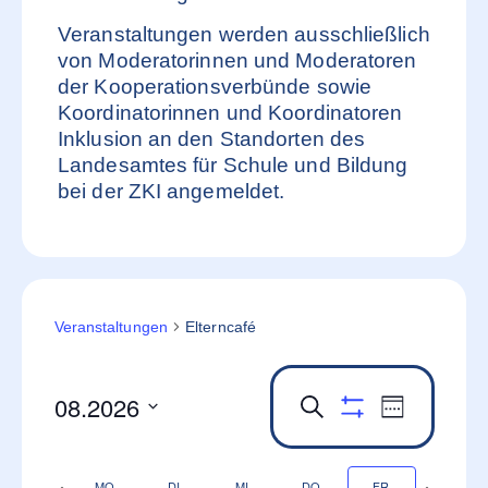
Veranstaltungen werden ausschließlich
von Moderatorinnen und Moderatoren
der Kooperationsverbünde sowie
Koordinatorinnen und Koordinatoren
Inklusion an den Standorten des
Landesamtes für Schule und Bildung
bei der ZKI angemeldet.
Veranstaltungen
Elterncafé
08.2026
Veranstaltung
Veransta
Suche
Woche
Filter anzeigen
Ansichte
Datum
Such-
auswählen.
Navigati
und
Vorherige
Nächst
MO.
DI.
MI.
DO.
FR.