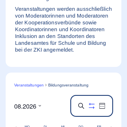
Veranstaltungen werden ausschließlich
von Moderatorinnen und Moderatoren
der Kooperationsverbünde sowie
Koordinatorinnen und Koordinatoren
Inklusion an den Standorten des
Landesamtes für Schule und Bildung
bei der ZKI angemeldet.
Veranstaltungen
Bildungsveranstaltung
08.2026
Veranstaltung
Veransta
Suche
Woche
Filter anzeigen
Ansichte
Datum
Such-
auswählen.
Navigati
und
Vorherige
Nächst
MO.
DI.
MI.
DO.
FR.