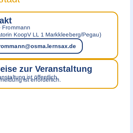
akt
ce Frommann
torin KoopV LL 1 Markkleeberg/Pegau)
frommann@osma.lernsax.de
eise zur Veranstaltung
nstaltung ist öffentlich.
eldung ist erforderlich.