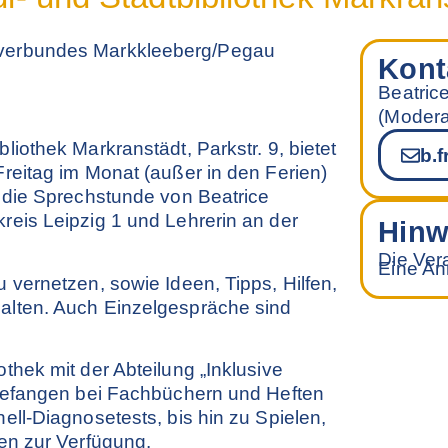
sverbundes Markkleeberg/Pegau
Kont
Beatri
(Modera
iothek Markranstädt, Parkstr. 9, bietet
b.
reitag im Monat (außer in den Ferien)
d die Sprechstunde von Beatrice
reis Leipzig 1 und Lehrerin an der
Hinw
Die Vera
Eine Anm
 vernetzen, sowie Ideen, Tipps, Hilfen,
alten. Auch Einzelgespräche sind
thek mit der Abteilung „Inklusive
ngefangen bei Fachbüchern und Heften
ell-Diagnosetests, bis hin zu Spielen,
sen zur Verfügung.