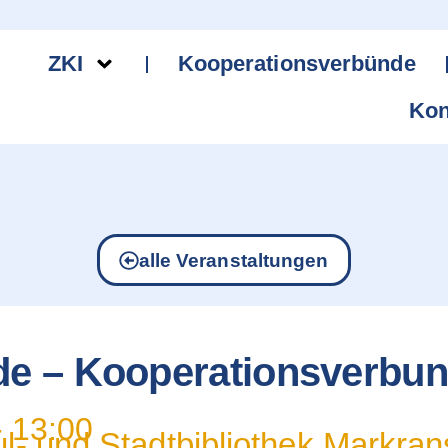
ZKI
Kooperationsverbünde
Kon
alle Veranstaltungen
de – Kooperationsverbu
-
13:00
l- und Stadtbibliothek Markran