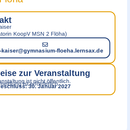
akt
aiser
torin KoopV MSN 2 Flöha)
e-kaiser@gymnasium-floeha.lernsax.de
eise zur Veranstaltung
nstaltung ist nicht öffentlich.
eldung ist erforderlich.
eschluss: 30. Januar 2027