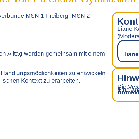
verbünde MSN 1 Freiberg, MSN 2
Kont
Liane K
(Modera
hen Alltag werden gemeinsam mit einem
lian
n, Handlungsmöglichkeiten zu entwickeln
Hinw
ischen Kontext zu erarbeiten.
Die Vera
Eine Anm
Anmeld
r